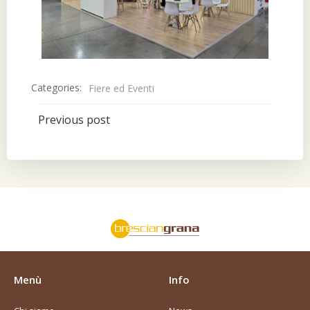
Categories:
Fiere ed Eventi
Post
Previous post
navigation
Menù
Info